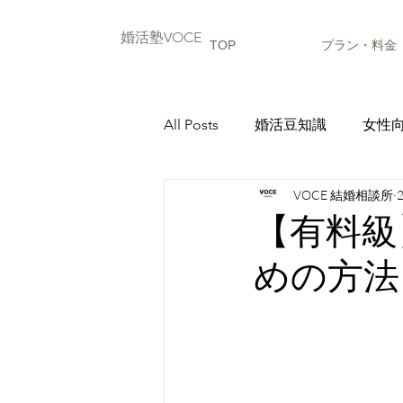
婚活塾VOCE
TOP
プラン・料金
All Posts
婚活豆知識
女性
VOCE 結婚相談所
成婚エピソード
【有料級
めの方法