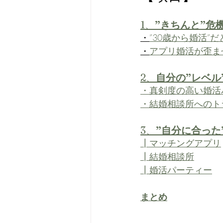
1、
”きちんと”危
・
”30歳から婚活”
・
アプリ婚活が歪ま
2、
自分の”レベル
・真剣度の高い婚活
・結婚相談所へのト
3、
”自分に合った
┃マッチングアプリ
┃結婚相談所
┃婚活パーティー
まとめ