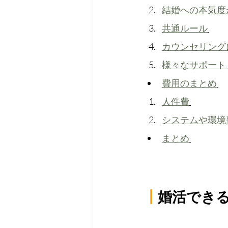
結婚への本気度
共通ルール
カウンセリング
様々なサポート
費用のまとめ
人件費
システムや環境
まとめ
┃
婚活でき