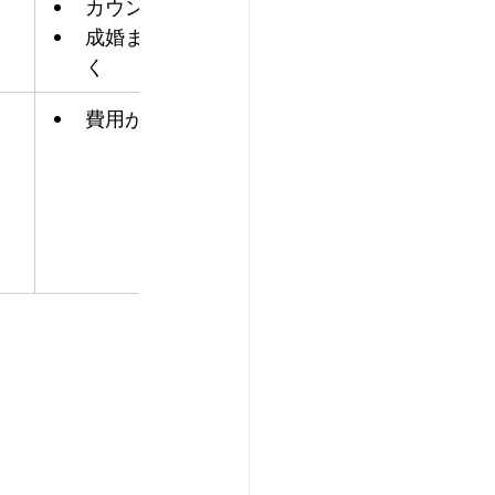
カウンセラーがつく
成婚までサポートが続
く
費用がかかる
情報に信ぴょ
い
ネットでの人
の人格が異な
トラブルに巻
る可能性があ