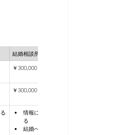
結婚相談所（仲人型）
SNS（Twitter・Ins
￥300,000～
￥通信料のみ
￥300,000～
￥通信料のみ
える
情報に信ぴょう性があ
費用がかから
る
結婚への熱量が同じ