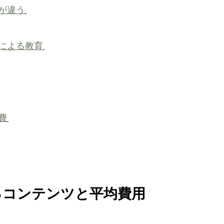
が違う
による教育
費
るコンテンツと平均費用