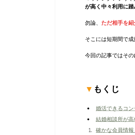
が高く中々利用に踏
勿論、
ただ相手を紹
そこには短期間で成
今回の記事ではその
▼
もくじ
婚活できるコン
結婚相談所が高
確かな会員情報