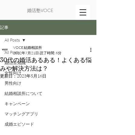
婚活塾VOCE
記事
All Posts
VOCE 結婚相談所
All Posts
2022年7月21日
読了時間: 6分
30代の婚活あるある！よくある悩
婚活豆知識
みや解決方法は？
女性向け
更新日：
2023年5月16日
男性向け
結婚相談所について
キャンペーン
マッチングアプリ
成婚エピソード