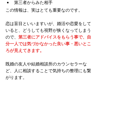
第三者からみた相手
この情報は、実はとても重要なのです。
恋は盲目といいますいが、婚活や恋愛をして
いると、どうしても視野が狭くなってしまう
ので、
第三者にアドバイスをもらう事で、自
分一人では気づかなかった良い事・悪いとこ
ろが見えてきます。
既婚の友人や結婚相談所のカウンセラーな
ど、人に相談することで気持ちの整理にも繋
がります。
　時にはしっかり休んで気持ちをリセッ
トする　
婚活中は中々成功体験が得られず、ナイーブ
になってしまう人も少なくありません。
そんな時は無理せず、一度休みましょう。