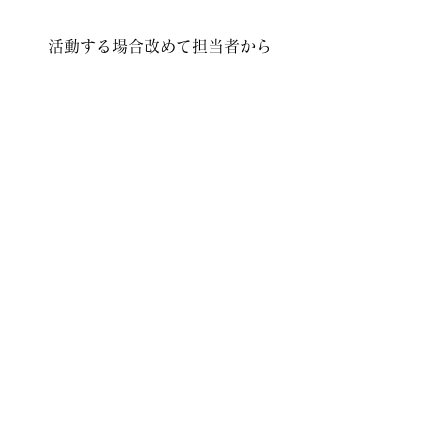
活動する場合
改めて担当者から
今後のスケジュールなど
​ご連絡させていただきます。
（体験後本入会しなくてもOK）
​面談予約フォーム
お名前